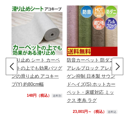
滑り止め シート カーペ
防音カーペット 防ダニ
スク
ットの上でも効果バツグ
アレルブロック アレル
ンの滑り止め アコキー
ゲン抑制 日本製 サウン
プ(Y) 約80cm幅
ドヘイズ(S) ホットカー
ペット・床暖対応 ミッ
148円（税込）
送料別
クス 杢糸 ラグ
23,001円～（税込）
送料込