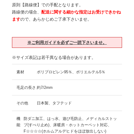
原則【路線便】での手配となります。
路線便の場合、
配送に関する細かな指定はお受けできかね
ます
ので、あらかじめご了承下さいませ。
※ご利用ガイドを必ずご一読下さいませ。
※サイズ表記は若干異なる場合があります。
素材
ポリプロピレン95％、ポリエルテル5％
毛足の長さ
約7/2mm
その他
日本製、タフテッド
機
防ダニ加工、はっ水、遊び毛防止、メディカルストッ
能
プ(すべり止め)、床暖房・ホットカーペット対応、
F☆☆☆☆(ホルムアルデヒドをほぼ放出しない)