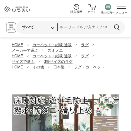
購入履歴
カート
法人の方へ
メニュー
カテゴリ
HOME
カーペット・絨毯 通販
ラグ
メーカーで選ぶ
スミノエ
HOME
カーペット・絨毯 通販
ラグ
サイズで選ぶ
3畳サイズのラグ
HOME
その他
日本製
ラグ・カーペット