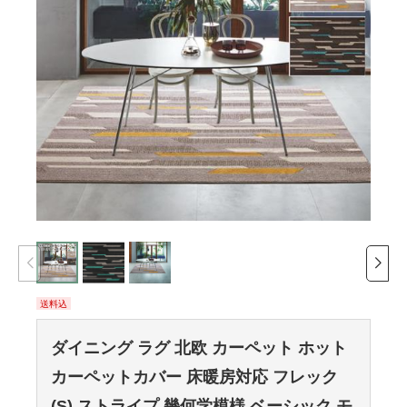
ブラ
送料込
ダイニング ラグ 北欧 カーペット ホット
カーペットカバー 床暖房対応 フレック
(S) ストライプ 幾何学模様 ベーシック モ