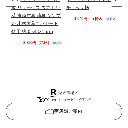
ぎ リラックス スマホ い
チェック柄
ニ
草 抗菌防臭 消臭 シンプ
玄関
9,040円～（税込）
送料込
ル 小林製薬コバガード
5c
使用 約30×40×15cm
ッ
(S)
3,850円（税込）
送料込
楽天市場
Yahoo!ショッピング店
実店舗ご案内