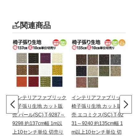
関連商品
インテリアファブリック
インテリアファブリック
イ
椅子張り生地 カット販
椅子張り生地 カット販
椅
売 パール(SC) T-9287～
売 エコミクス(SC) T-92
売 
9298 約137cm幅 1m以
31～9240 約135cm幅 1
～9
上10センチ単位 切売り
m以上10センチ単位 切
以