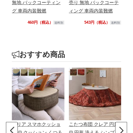
無地 バックコーティン
売り 無地 バックコーテ
り
グ 車両内装難燃
ィング 車両内装難燃
耐
460円（税込）
543円（税込）
送料別
送料別
おすすめ商品
クリア スマホクッショ
こたつ布団 クレア 円形
キ
ン (I) クッション くつろ
(I) 円形 洗える シンプル
ー