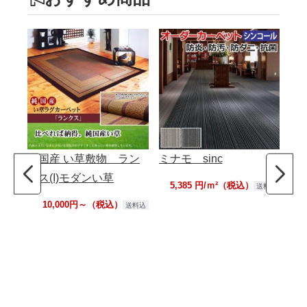
純国産 い草敷物 ラン
ミナモ sinc
N
クス(I)モダンい草
敷パ
5,385 円/ｍ²（税込）
送料別
ダ
10,000円～（税込）
送料込
接
ア
約1
リ