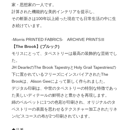
家・思想家の一人です。
計算された機能的な美的インテリアを提示し、
その斬新さは100年以上経った現在でも日常生活の中に生
き続けています。
-Morris PRINTED FABRICS- ARCHIVE PRINTSⅢ
【The Brook】(ブルック)
モリスにとって、タペストリーは最高の装飾的な芸術でし
た。
JH DearleのThe Brook TapestryとHoly Grail Tapestriesの
下に置かれているフリーズにインスパイアされたThe
Brookは、Alison Geeによって新しく作られました。
デジタル印刷は、中世のタペストリーの特別な特徴であっ
た美しいディテールの鮮明さと豊かさを再現します。
綿のベルベットに1つの色彩が印刷され、オリジナルのタ
ペストリーの表面を思わせるテクスチャー加工されたリネ
ン/ビスコースの布が2つ印刷されています。