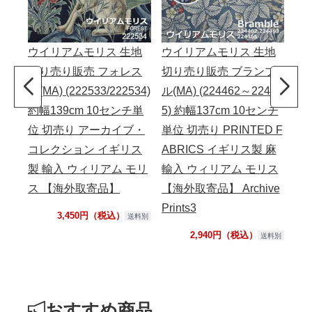
ウイリアムモリス 生地
ウイリアムモリス 生地
ウ
切り売り販売 フォレス
切り売り販売 ブランブ
切
ト(MA) (222533/222534)
ル(MA) (224462～22446
ザ・
約幅139cm 10センチ単
5) 約幅137cm 10センチ
97
位 切売り アーカイブ・
単位 切売り PRINTED F
m
コレクション イギリス
ABRICS イギリス製 麻
PR
製 輸入 ウィリアム モリ
輸入 ウィリアム モリス
ギ
ス 【海外取寄品】
【海外取寄品】 Archive
ム
Prints3
品】 
3,450円（税込）
送料別
2,940円（税込）
送料別
おすすめ商品