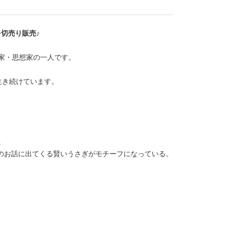
地を切売り販売♪
術家・思想家の一人です。
生き続けています。
。
のお話に出てくる賢いうさぎがモチーフになっている。