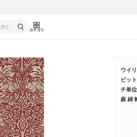
カテゴリ
ウイリ
ビット 
チ単位 
麻 綿