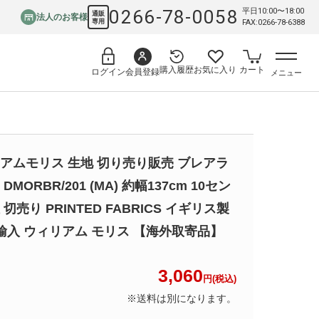
0266-78-0058
平日10:00〜18:00
通販
法人のお客様
専用
FAX:0266-78-6388
購入履歴
お気に入り
カート
会員登録
ログイン
メニュー
アムモリス 生地 切り売り販売 ブレアラ
DMORBR/201 (MA) 約幅137cm 10セン
切売り PRINTED FABRICS イギリス製
 輸入 ウィリアム モリス 【海外取寄品】
3,060
円(税込)
※送料は別になります。