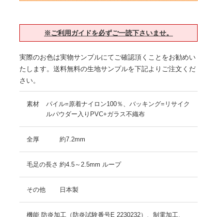
※ご利用ガイドを必ずご一読下さいませ。
実際のお色は実物サンプルにてご確認頂くことをお勧めい
たします。送料無料の生地サンプルを下記よりご注文くだ
さい。
素材
パイル=原着ナイロン100％、バッキング=リサイク
ルパウダー入りPVC+ガラス不織布
全厚
約7.2mm
毛足の長さ
約4.5～2.5mm ループ
その他
日本製
機能
防炎加工（防炎試験番号E 2230232）、制電加工、