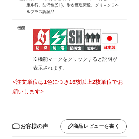
重歩行、防汚性(SH)、耐次亜塩素酸、グリ－ンラベ
ルプラス認証品
機能
※機能マークをクリックすると説明が
表示されます。
<注文単位は1色につき16枚以上2枚単位でお
願いします>
お客様の声
商品レビューを書く