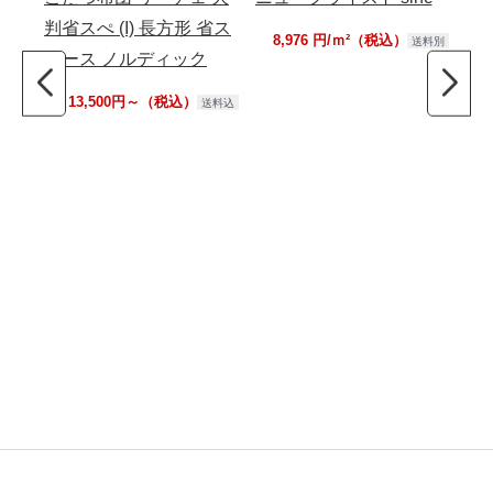
判省スぺ (I) 長方形 省ス
下
8,976 円/ｍ²（税込）
送料別
ぺース ノルディック
肉球
下
13,500円～（税込）
送料込
ペ
ラ
吸
床暖
濯
フ
ト