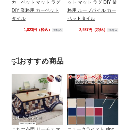
カーペット マット ラグ
ット マット ラグ DIY 業
パ
DIY 業務用 カーペット
務用 ループパイル カー
ト 
タイル
ペットタイル
ペ
1,823円（税込）
2,937円（税込）
送料込
送料込
おすすめ商品
こたつ布団 リーチェ 大
ニュークライスト sinc
【