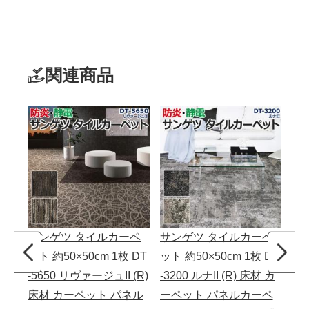
関連商品
サンゲツ タイルカーペ
サンゲツ タイルカーペ
サ
ット 約50×50cm 1枚 DT
ット 約50×50cm 1枚 DT
ット
-5650 リヴァージュII (R)
-3200 ルナII (R) 床材 カ
-8
床材 カーペット パネル
ーペット パネルカーペ
II