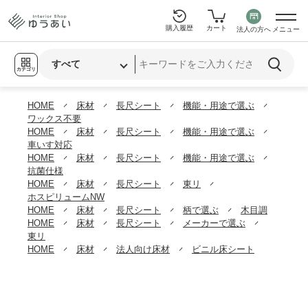
購入履歴
カート
法人の方へ
メニュー
カテゴリ
HOME
床材
長尺シート
機能・用途で選ぶ
ワックス不要
HOME
床材
長尺シート
機能・用途で選ぶ
車いす対応
HOME
床材
長尺シート
機能・用途で選ぶ
抗菌仕様
HOME
床材
長尺シート
東リ
ホスピリュームNW
HOME
床材
長尺シート
柄で選ぶ
木目調
HOME
床材
長尺シート
メーカーで選ぶ
東リ
HOME
床材
法人向け床材
ビニル床シート