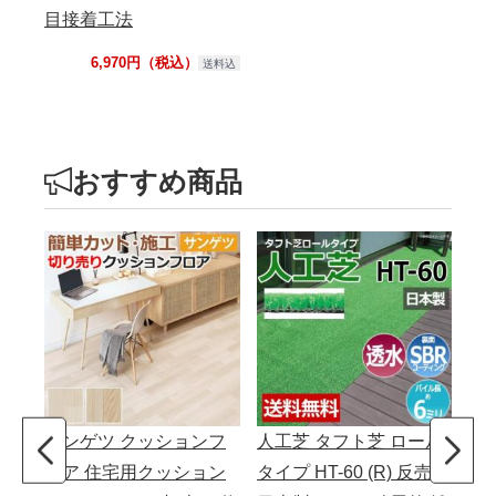
目接着工法
6,970円（税込）
送料込
おすすめ商品
サンゲツ クッションフ
人工芝 タフト芝 ロール
サ
ロア 住宅用クッション
タイプ HT-60 (R) 反売り
ッ