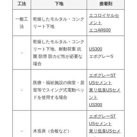
工法
下地
接着剤
エコロイヤルセ
一般工
乾燥したモルタル・コンク
メント
法
リート下地
エコAR600
乾燥したモルタル・コンク
リート下地、耐動荷重 抗
US300
-
菌 防滑 防カビ性が必要な
エポグレーS
場合
エポグレーST
医療・福祉施設の病室・居
USセメント
-
室等でスイング式電動ベッ
東リ低臭USセメ
ドを使用する場合
ント
US300
エポグレーST
USセメント
-
木造床（合板など）
東リ低臭USセメ