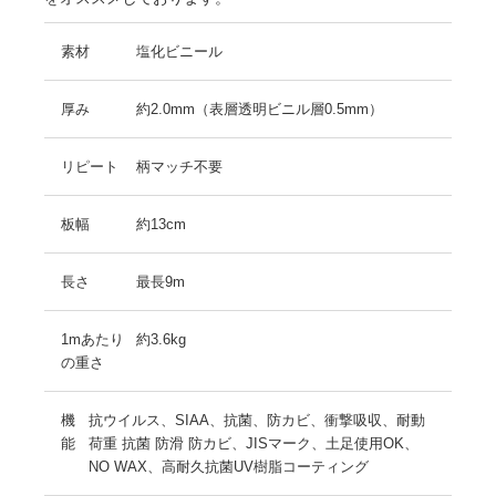
素材
塩化ビニール
厚み
約2.0mm（表層透明ビニル層0.5mm）
リピート
柄マッチ不要
板幅
約13cm
長さ
最長9m
1mあたり
約3.6kg
の重さ
機
抗ウイルス、SIAA、抗菌、防カビ、衝撃吸収、耐動
能
荷重 抗菌 防滑 防カビ、JISマーク、土足使用OK、
NO WAX、高耐久抗菌UV樹脂コーティング