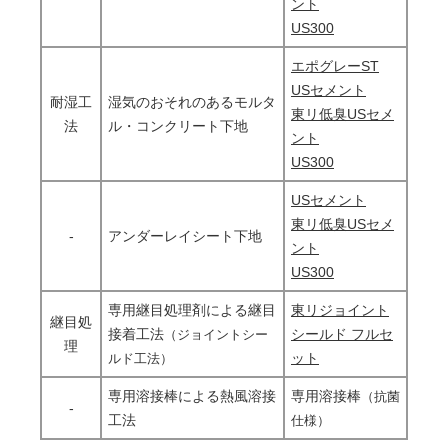
ント
US300
エポグレーST
USセメント
耐湿工
湿気のおそれのあるモルタ
東リ低臭USセメ
法
ル・コンクリート下地
ント
US300
USセメント
東リ低臭USセメ
-
アンダーレイシート下地
ント
US300
専用継目処理剤による継目
東リジョイント
継目処
接着工法
シールド フルセ
（ジョイントシー
理
ット
ルド工法）
専用溶接棒による熱風溶接
専用溶接棒
（抗菌
-
工法
仕様）