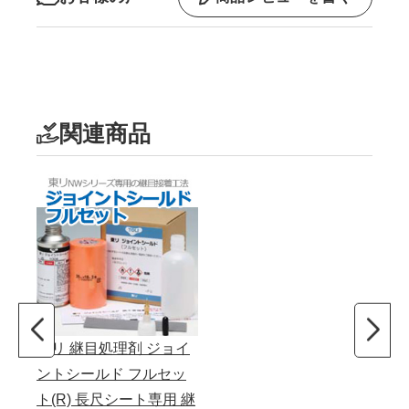
関連商品
東リ 継目処理剤 ジョイ
ントシールド フルセッ
ト(R) 長尺シート専用 継