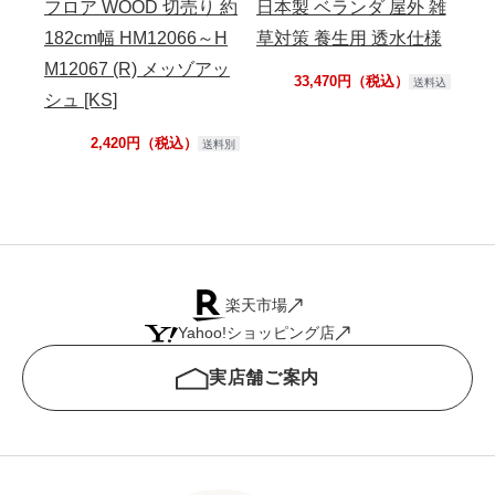
フロア WOOD 切売り 約
日本製 ベランダ 屋外 雑
ア 
182cm幅 HM12066～H
草対策 養生用 透水仕様
M1
M12067 (R) メッゾアッ
33,470円（税込）
送料込
シュ [KS]
2,420円（税込）
送料別
楽天市場
Yahoo!ショッピング店
実店舗ご案内