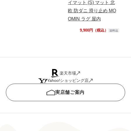
イマット (S) マット 北
関マ
欧 防ダニ 滑り止め MO
ン
OMIN ラグ 屋内
9,900円（税込）
送料込
楽天市場
Yahoo!ショッピング店
実店舗ご案内