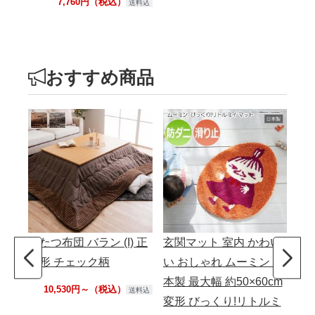
7,760円（税込）
送料込
おすすめ商品
こたつ布団 バラン (I) 正
玄関マット 室内 かわい
撥
方形 チェック柄
い おしゃれ ムーミン 日
ビ
本製 最大幅 約50×60cm
用 
10,530円～（税込）
送料込
変形 びっくり!リトルミ
F