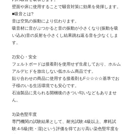
壁面や床に使用することで騒音対策に効果を発揮します。
■吸音とは?
音は空気の振動により伝わります。
吸音材に音がぶつかると音の振動が小さくなり(振動を吸
い込み)音の反射を小さくし結果跳ね返る音を少なくしま
す。
2)安心・安全
フェルトボードは接着剤を使用せず生産しており、ホルム
アルデヒドを放出しない低ホルム商品です。
貼り合わせの商品に使用する接着剤もF☆☆☆☆基準でお
子様のいる生活環境でも安心です。
石油製品に見られる開梱後のきつい匂いなどもありませ
ん。
3)染色堅牢度
専門機関の試験結果として、耐光試験:4級以上、摩耗試
験:4-5級(乾・湿)という評価を得ており高い染色堅牢度を