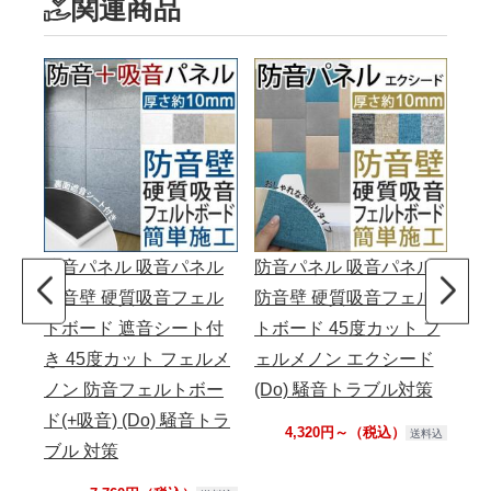
関連商品
防音パネル 吸音パネル
防音パネル 吸音パネル
フ
防音壁 硬質吸音フェル
防音壁 硬質吸音フェル
(Y
トボード 遮音シート付
トボード 45度カット フ
lm
き 45度カット フェルメ
ェルメノン エクシード
さ1
ノン 防音フェルトボー
(Do) 騒音トラブル対策
00
ド(+吸音) (Do) 騒音トラ
4,320円～（税込）
送料込
ブル 対策