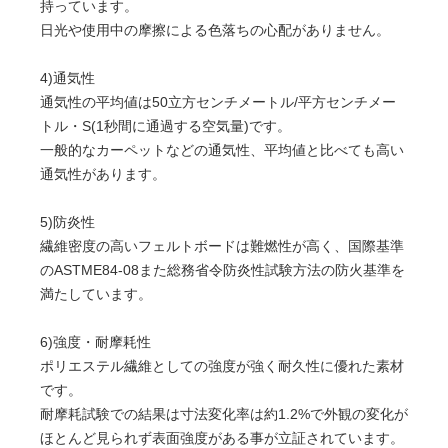
持っています。
日光や使用中の摩擦による色落ちの心配がありません。
4)通気性
通気性の平均値は50立方センチメートル/平方センチメー
トル・S(1秒間に通過する空気量)です。
一般的なカーペットなどの通気性、平均値と比べても高い
通気性があります。
5)防炎性
繊維密度の高いフェルトボードは難燃性が高く、国際基準
のASTME84-08また総務省令防炎性試験方法の防火基準を
満たしています。
6)強度・耐摩耗性
ポリエステル繊維としての強度が強く耐久性に優れた素材
です。
耐摩耗試験での結果は寸法変化率は約1.2%で外観の変化が
ほとんど見られず表面強度がある事が立証されています。