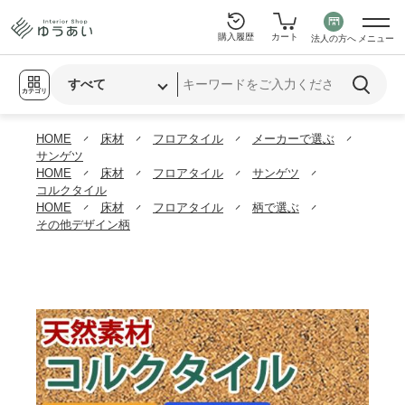
購入履歴
カート
法人の方へ
メニュー
カテゴリ
HOME
床材
フロアタイル
メーカーで選ぶ
サンゲツ
HOME
床材
フロアタイル
サンゲツ
コルクタイル
HOME
床材
フロアタイル
柄で選ぶ
その他デザイン柄