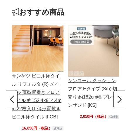
おすすめ商品
サンゲツ ビニル床タイ
シンコール クッション
東
ル リフォルタ (R) メイ
フロア Eタイプ (Sin) 切
ル
プル 薄型置敷きフロア
売り 約182cm幅 プレー
ビ
タイル 約152.4×914.4m
ンサンド [KS]
ル
m 22枚入り 薄形置敷き
ロ
2,050円（税込）
ビニル床タイル [FOB]
送料別
品
16,896円（税込）
送料込
自宅