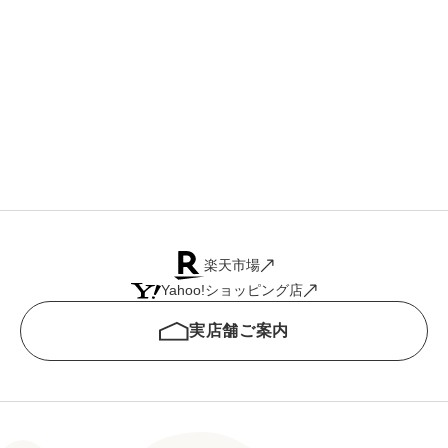
50
キゾ
54 
楽天市場
Yahoo!ショッピング店
実店舗ご案内