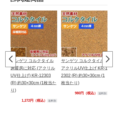
サンゲツ コルクタイル
サンゲツ コルクタイル
サ
床暖房に対応 (アクリル
アクリルUV仕上げ KR-1
オイ
UV仕上げ) KR-12303
2302 (R) 約30×30cm (1
(R
(R) 約30×30cm (1枚当た
枚当たり)
り)
り)
980円（税込）
送料別
1,272円（税込）
送料別