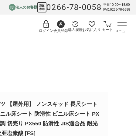
0266-78-0058
平日10:00〜18:00
通販
法人のお客様
専用
FAX:0266-78-6388
購入履歴
お気に入り
カート
会員登録
ログイン
メニュー
ツ 【屋外用】 ノンスキッド 長尺シート
ニル床シート 防滑性 ビニル床シート PX
 切売り PX550 防滑性 JIS適合品 耐光
亜塩素酸 [FS]