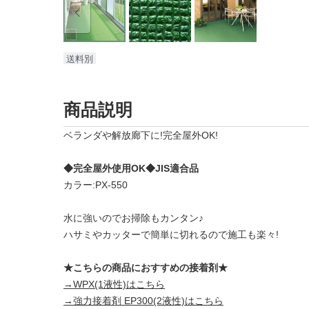
送料別
商品説明
ベランダや解放廊下に!完全屋外OK!
◆完全屋外使用OK◆JIS適合品
カラー:PX-550
水に強いのでお掃除もカンタン♪
ハサミやカッターで簡単に切れるので施工も楽々!
★こちらの商品におすすめの接着剤★
→WPX(1液性)はこちら
→強力接着剤 EP300(2液性)はこちら