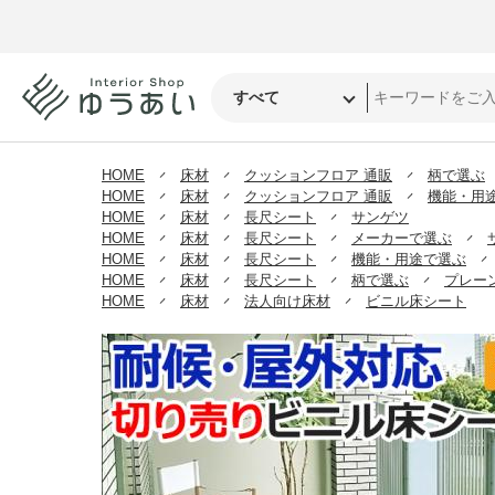
HOME
床材
クッションフロア 通販
柄で選ぶ
HOME
床材
クッションフロア 通販
機能・用
HOME
床材
長尺シート
サンゲツ
HOME
床材
長尺シート
メーカーで選ぶ
HOME
床材
長尺シート
機能・用途で選ぶ
HOME
床材
長尺シート
柄で選ぶ
プレー
HOME
床材
法人向け床材
ビニル床シート