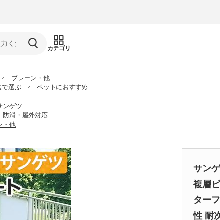
カテゴリ
プレーン・他
途で選ぶ
ペットにおすすめ
サンゲツ
防滑・屋外対応
ン・他
サンゲ
複層ビ
ターフ調
性 耐次