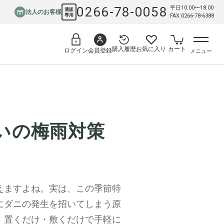
0266-78-0058
平日10:00〜18:00
通販
法人のお客様
専用
FAX:0266-78-6388
購入履歴
お気に入り
カート
会員登録
ログイン
メニュー
いの梅雨対策
えますよね。実は、この季節特
にダニの発生を招いてしまう原
、置くだけ・敷くだけで手軽に